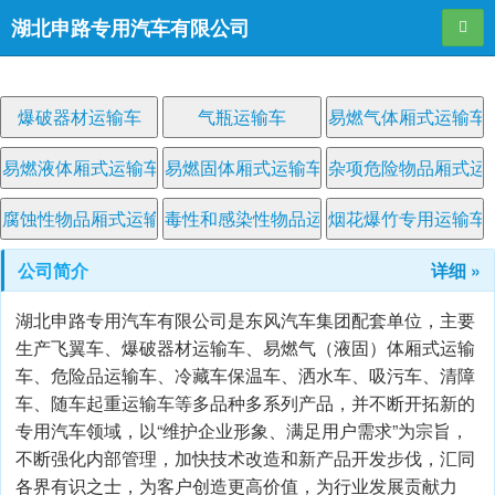
湖北申路专用汽车有限公司
导航
爆破器材运输车
气瓶运输车
易燃气体厢式运输车
易燃液体厢式运输车
易燃固体厢式运输车
杂项危险物品厢式运
腐蚀性物品厢式运输车
毒性和感染性物品运输车
烟花爆竹专用运输车
公司简介
详细 »
湖北申路专用汽车有限公司是东风汽车集团配套单位，主要
生产飞翼车、爆破器材运输车、易燃气（液固）体厢式运输
车、危险品运输车、冷藏车保温车、洒水车、吸污车、清障
车、随车起重运输车等多品种多系列产品，并不断开拓新的
专用汽车领域，以“维护企业形象、满足用户需求”为宗旨，
不断强化内部管理，加快技术改造和新产品开发步伐，汇同
各界有识之士，为客户创造更高价值，为行业发展贡献力