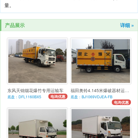
量。
产品展示
详细 »
东风天锦烟花爆竹专用运输车
福田奥铃4.145米爆破器材运输车
电询优惠
底盘：DFL1160BX5
底盘：BJ1069VDJEA-FB
电询优惠