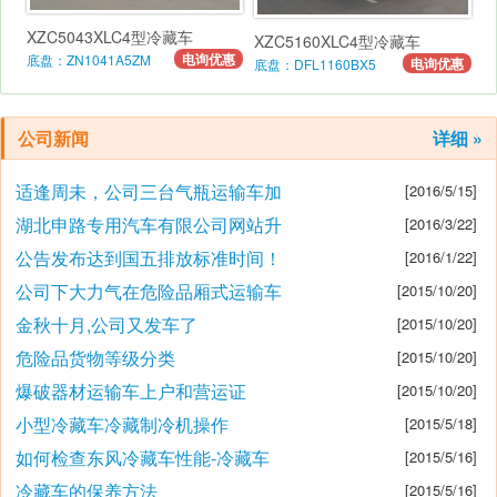
XZC5043XLC4型冷藏车
XZC5160XLC4型冷藏车
电询优惠
底盘：ZN1041A5ZM
电询优惠
底盘：DFL1160BX5
公司新闻
详细 »
适逢周未，公司三台气瓶运输车加
[2016/5/15]
湖北申路专用汽车有限公司网站升
[2016/3/22]
公告发布达到国五排放标准时间！
[2016/1/22]
公司下大力气在危险品厢式运输车
[2015/10/20]
金秋十月,公司又发车了
[2015/10/20]
危险品货物等级分类
[2015/10/20]
爆破器材运输车上户和营运证
[2015/10/20]
小型冷藏车冷藏制冷机操作
[2015/5/18]
如何检查东风冷藏车性能-冷藏车
[2015/5/16]
冷藏车的保养方法
[2015/5/16]