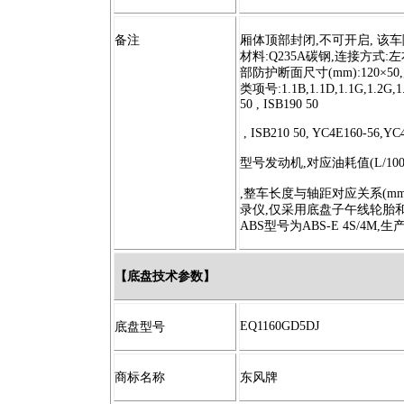
备注
厢体顶部封闭
,
不可开启
,
该车
材料
:Q235A
碳钢
,
连接方式
:
左
部防护断面尺寸
(mm):120×50,
类项号
:1.1B,1.1D,1.1G,1.2G,
50 , ISB190 50
, ISB210 50, YC4E160-56,YC
型号发动机
,
对应油耗值
(L/10
,
整车长度与轴距对应关系
(mm
录仪
,
仅采用底盘子午线轮胎
ABS
型号为
ABS-E 4S/4M,
生
【
底盘技术参数】
EQ1160GD5DJ
底盘型号
商标名称
东风牌