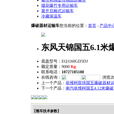
毒性和感染性物品运输车
烟花爆竹专用运输车
翼开启厢式运输车
冷藏保温车
爆破器材运输车
您当前的位置：
首页
-
产品中
东风天锦国五6.1
底盘型号：EQ1160GD5DJ
额定质量：9000
Kg
联系电话：
18727185188
在线咨询：
浏览次
上一个产品：
依维柯双排国五爆破器材
下一个产品：
南汽依维柯国五4.12米爆
【整车技术参数】