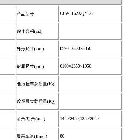
CLW5162XQYD5
产品型号
罐体容积
(m3)
8590
×
2500×
3350
外形尺寸
(mm)
6100
×
2350×
1950
货厢尺寸
(mm)
准拖挂车总质量
(Kg)
鞍座最大载质量
(Kg)
1440/2450,1250/2640
前悬
/
后悬
(mm)
80
最高车速
(Km/h)