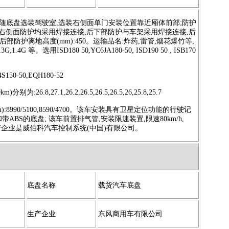
随底盘选装驾驶室
,
选装右侧面单门安装位置靠近厢体前部
;
防护
右侧面防护均采用焊接连接
,
后下部防护与车架采用焊接连接
,
后
后部防护离地高度
(mm):450
。运输品名
:
炸药
,
雷管
,
烟花爆竹等
,
1.3G,1.4G
等。选用
ISD180 50,YC6JA180-50, ISD190 50 , ISB170
4S150-50,EQH180-52
0km)
分别为
:26.8,27.1,26.2,26.5,26.5,26.5,26,25.8,25.7
):8990/5100,8590/4700
。该车安装具有卫星定位功能的行驶记
和带
ABS
的底盘
;
该车前置排气管
,
安装限速装置
,
限速
80km/h,
产企业是威伯科汽车控制系统
(
中国
)
有限公司。
底盘名称
载货汽车底盘
生产企业
东风商用车有限公司