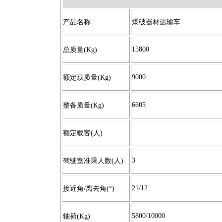
产品名称
爆破器材运输车
15800
总质量
(Kg)
9000
额定载质量
(Kg)
6605
整备质量
(Kg)
额定载客
(
人
)
3
驾驶室准乘人数
(
人
)
21/12
接近角
/
离去角
(°)
5800/10000
轴荷
(Kg)