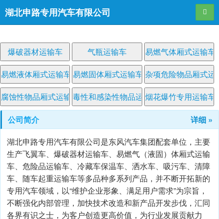
湖北申路专用汽车有限公司
导航
爆破器材运输车
气瓶运输车
易燃气体厢式运输车
易燃液体厢式运输车
易燃固体厢式运输车
杂项危险物品厢式运
腐蚀性物品厢式运输车
毒性和感染性物品运输车
烟花爆竹专用运输车
公司简介
详细 »
湖北申路专用汽车有限公司是东风汽车集团配套单位，主要
生产飞翼车、爆破器材运输车、易燃气（液固）体厢式运输
车、危险品运输车、冷藏车保温车、洒水车、吸污车、清障
车、随车起重运输车等多品种多系列产品，并不断开拓新的
专用汽车领域，以“维护企业形象、满足用户需求”为宗旨，
不断强化内部管理，加快技术改造和新产品开发步伐，汇同
各界有识之士，为客户创造更高价值，为行业发展贡献力