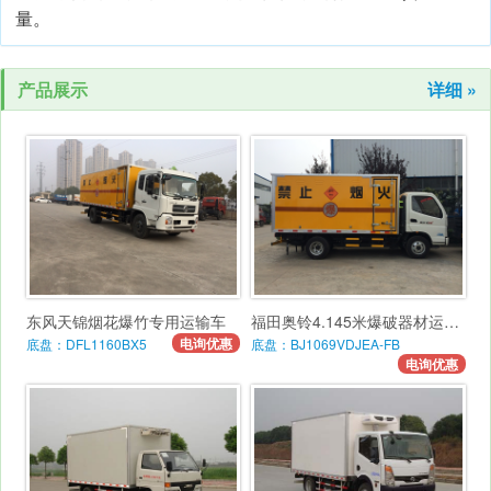
量。
产品展示
详细 »
东风天锦烟花爆竹专用运输车
福田奥铃4.145米爆破器材运输车
电询优惠
底盘：DFL1160BX5
底盘：BJ1069VDJEA-FB
电询优惠