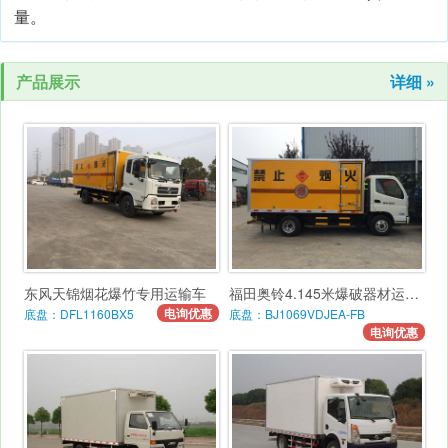
量。
产品展示
详细 »
东风天锦烟花爆竹专用运输车
福田奥铃4.145米爆破器材运输车
电询优惠
底盘：DFL1160BX5
底盘：BJ1069VDJEA-FB
电询优惠