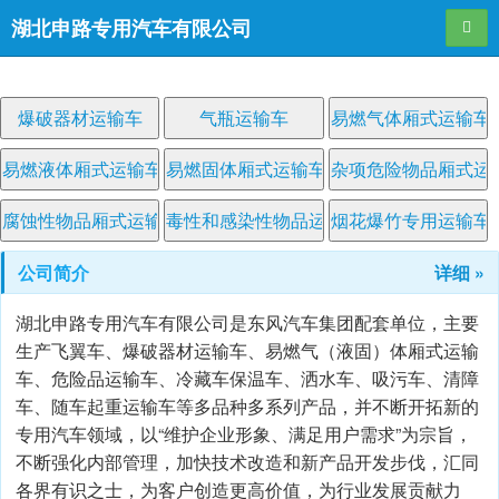
湖北申路专用汽车有限公司
导航
爆破器材运输车
气瓶运输车
易燃气体厢式运输车
易燃液体厢式运输车
易燃固体厢式运输车
杂项危险物品厢式运
腐蚀性物品厢式运输车
毒性和感染性物品运输车
烟花爆竹专用运输车
公司简介
详细 »
湖北申路专用汽车有限公司是东风汽车集团配套单位，主要
生产飞翼车、爆破器材运输车、易燃气（液固）体厢式运输
车、危险品运输车、冷藏车保温车、洒水车、吸污车、清障
车、随车起重运输车等多品种多系列产品，并不断开拓新的
专用汽车领域，以“维护企业形象、满足用户需求”为宗旨，
不断强化内部管理，加快技术改造和新产品开发步伐，汇同
各界有识之士，为客户创造更高价值，为行业发展贡献力