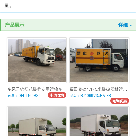
量。
产品展示
详细 »
东风天锦烟花爆竹专用运输车
福田奥铃4.145米爆破器材运输车
电询优惠
底盘：DFL1160BX5
底盘：BJ1069VDJEA-FB
电询优惠