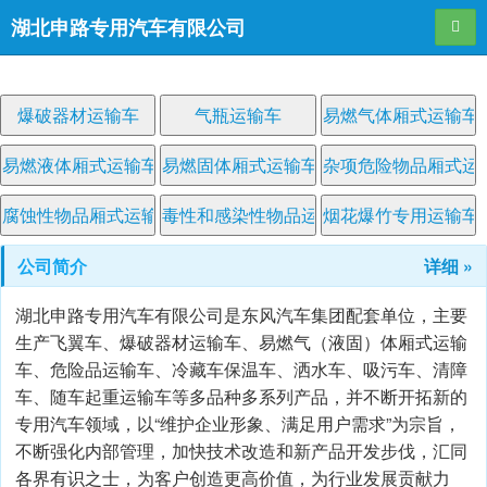
湖北申路专用汽车有限公司
导航
爆破器材运输车
气瓶运输车
易燃气体厢式运输车
易燃液体厢式运输车
易燃固体厢式运输车
杂项危险物品厢式运
腐蚀性物品厢式运输车
毒性和感染性物品运输车
烟花爆竹专用运输车
公司简介
详细 »
湖北申路专用汽车有限公司是东风汽车集团配套单位，主要
生产飞翼车、爆破器材运输车、易燃气（液固）体厢式运输
车、危险品运输车、冷藏车保温车、洒水车、吸污车、清障
车、随车起重运输车等多品种多系列产品，并不断开拓新的
专用汽车领域，以“维护企业形象、满足用户需求”为宗旨，
不断强化内部管理，加快技术改造和新产品开发步伐，汇同
各界有识之士，为客户创造更高价值，为行业发展贡献力