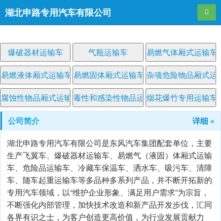
湖北申路专用汽车有限公司
导航
爆破器材运输车
气瓶运输车
易燃气体厢式运输车
易燃液体厢式运输车
易燃固体厢式运输车
杂项危险物品厢式运
腐蚀性物品厢式运输车
毒性和感染性物品运输车
烟花爆竹专用运输车
公司简介
详细 »
湖北申路专用汽车有限公司是东风汽车集团配套单位，主要
生产飞翼车、爆破器材运输车、易燃气（液固）体厢式运输
车、危险品运输车、冷藏车保温车、洒水车、吸污车、清障
车、随车起重运输车等多品种多系列产品，并不断开拓新的
专用汽车领域，以“维护企业形象、满足用户需求”为宗旨，
不断强化内部管理，加快技术改造和新产品开发步伐，汇同
各界有识之士，为客户创造更高价值，为行业发展贡献力