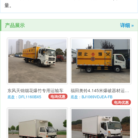
量。
产品展示
详细 »
东风天锦烟花爆竹专用运输车
福田奥铃4.145米爆破器材运输车
电询优惠
底盘：DFL1160BX5
底盘：BJ1069VDJEA-FB
电询优惠