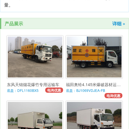
量。
产品展示
详细 »
东风天锦烟花爆竹专用运输车
福田奥铃4.145米爆破器材运输车
电询优惠
底盘：DFL1160BX5
底盘：BJ1069VDJEA-FB
电询优惠