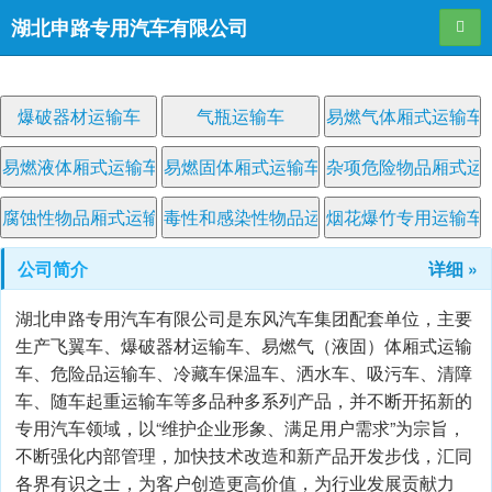
湖北申路专用汽车有限公司
导航
爆破器材运输车
气瓶运输车
易燃气体厢式运输车
易燃液体厢式运输车
易燃固体厢式运输车
杂项危险物品厢式运
腐蚀性物品厢式运输车
毒性和感染性物品运输车
烟花爆竹专用运输车
公司简介
详细 »
湖北申路专用汽车有限公司是东风汽车集团配套单位，主要
生产飞翼车、爆破器材运输车、易燃气（液固）体厢式运输
车、危险品运输车、冷藏车保温车、洒水车、吸污车、清障
车、随车起重运输车等多品种多系列产品，并不断开拓新的
专用汽车领域，以“维护企业形象、满足用户需求”为宗旨，
不断强化内部管理，加快技术改造和新产品开发步伐，汇同
各界有识之士，为客户创造更高价值，为行业发展贡献力