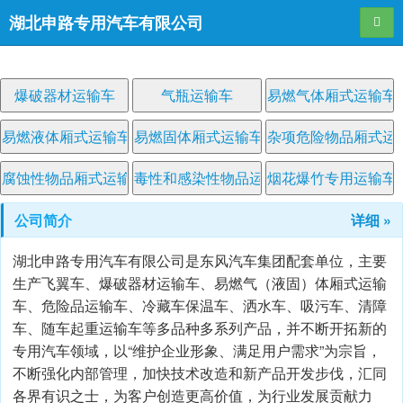
湖北申路专用汽车有限公司
导航
爆破器材运输车
气瓶运输车
易燃气体厢式运输车
易燃液体厢式运输车
易燃固体厢式运输车
杂项危险物品厢式运
腐蚀性物品厢式运输车
毒性和感染性物品运输车
烟花爆竹专用运输车
公司简介
详细 »
湖北申路专用汽车有限公司是东风汽车集团配套单位，主要
生产飞翼车、爆破器材运输车、易燃气（液固）体厢式运输
车、危险品运输车、冷藏车保温车、洒水车、吸污车、清障
车、随车起重运输车等多品种多系列产品，并不断开拓新的
专用汽车领域，以“维护企业形象、满足用户需求”为宗旨，
不断强化内部管理，加快技术改造和新产品开发步伐，汇同
各界有识之士，为客户创造更高价值，为行业发展贡献力