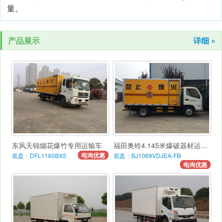
量。
产品展示
详细 »
东风天锦烟花爆竹专用运输车
福田奥铃4.145米爆破器材运输车
电询优惠
底盘：DFL1160BX5
底盘：BJ1069VDJEA-FB
电询优惠