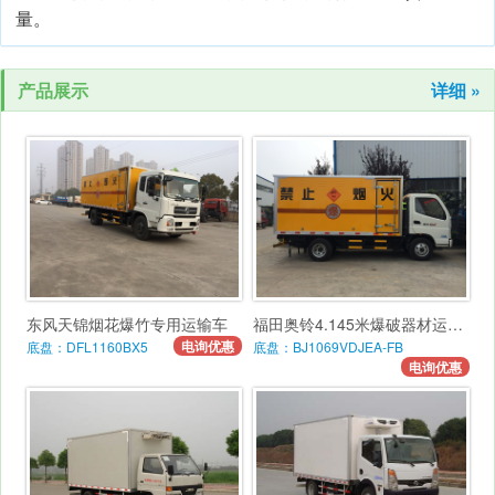
量。
产品展示
详细 »
东风天锦烟花爆竹专用运输车
福田奥铃4.145米爆破器材运输车
电询优惠
底盘：DFL1160BX5
底盘：BJ1069VDJEA-FB
电询优惠