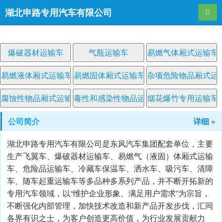
湖北申路专用汽车有限公司
导航
爆破器材运输车
气瓶运输车
易燃气体厢式运输车
易燃液体厢式运输车
易燃固体厢式运输车
杂项危险物品厢式运
腐蚀性物品厢式运输车
毒性和感染性物品运输车
烟花爆竹专用运输车
公司简介
详细 »
湖北申路专用汽车有限公司是东风汽车集团配套单位，主要
生产飞翼车、爆破器材运输车、易燃气（液固）体厢式运输
车、危险品运输车、冷藏车保温车、洒水车、吸污车、清障
车、随车起重运输车等多品种多系列产品，并不断开拓新的
专用汽车领域，以“维护企业形象、满足用户需求”为宗旨，
不断强化内部管理，加快技术改造和新产品开发步伐，汇同
各界有识之士，为客户创造更高价值，为行业发展贡献力