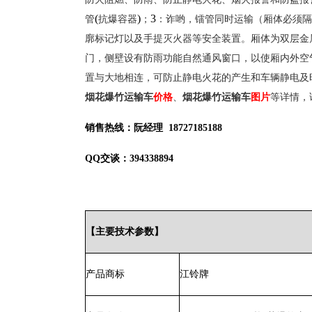
(
)
3
管
抗爆容器
；
：诈哟，镭管同时运输（厢体必须隔
廓标记灯以及手提灭火器等安全装置。厢体为双层金
门，侧壁设有防雨功能自然通风窗口，以使厢内外空
置与大地相连，可防止静电火花的产生和车辆静电及
烟花爆竹运输车
价格
、
烟花爆竹运输车
图片
等详情，
销售热线：阮经理
18727185188
QQ
交谈：
394338894
【主要技术参数】
产品商标
江铃牌