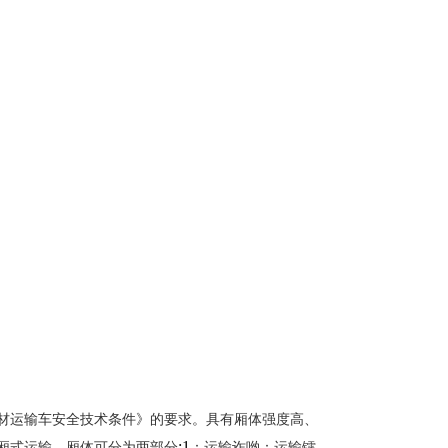
材运输车安全技术条件》的要求。具有厢体强度高、
:1
厢式运输。厢体可分为两部分
：运输诈哟：运输镭