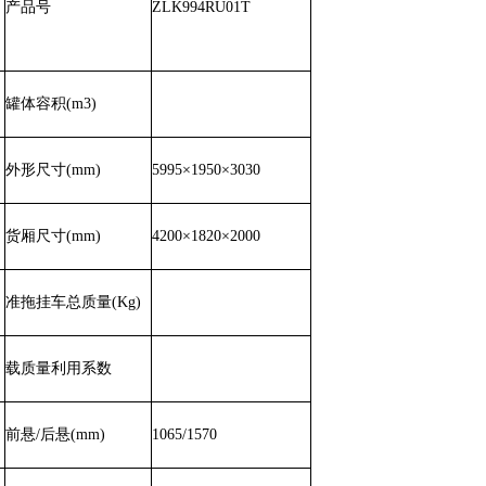
产品号
ZLK994RU01T
罐体容积
(m3)
外形尺寸
(mm)
5995×1950×3030
货厢尺寸
(mm)
4200×1820×2000
准拖挂车总质量
(Kg)
载质量利用系数
前悬
/
后悬
(mm)
1065/1570