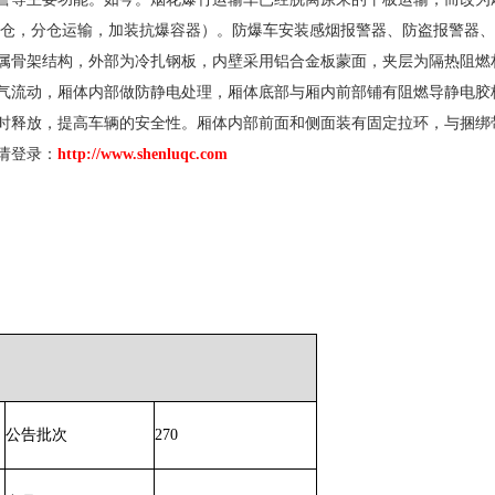
仓，分仓运输，加装抗爆容器）。防爆车安装感烟报警器、防盗报警器、
属骨架结构，外部为冷扎钢板，内壁采用铝合金板蒙面，夹层为隔热阻燃
气流动，厢体内部做防静电处理，厢体底部与厢内前部铺有阻燃导静电胶
时释放，提高车辆的安全性。厢体内部前面和侧面装有固定拉环，与捆绑
请登录：
http://www.shenluqc.com
公告批次
270