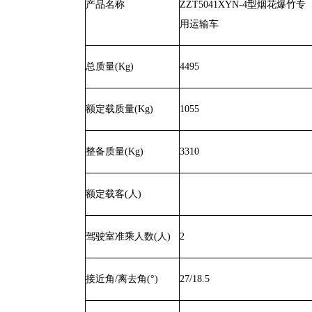
产品名称
ZZT5041XYN-4
型烟花爆竹专
用运输车
总质量
(Kg)
4495
额定载质量
(Kg)
1055
整备质量
(Kg)
3310
额定载客
(
人
)
驾驶室准乘人数
(
人
)
2
接近角
/
离去角
(°)
27/18.5