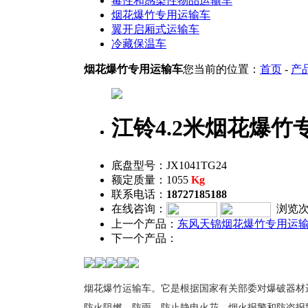
毒性和感染性物品运输车
烟花爆竹专用运输车
翼开启厢式运输车
冷藏保温车
烟花爆竹专用运输车
您当前的位置：
首页
-
产
江铃4.2米烟花爆竹
底盘型号：JX1041TG24
额定质量：1055
Kg
联系电话：
18727185188
在线咨询：
浏览次
上一个产品：
东风天锦烟花爆竹专用运
下一个产品：
烟花爆竹运输车。它是根据国家有关部委对爆破器材
防火阻燃、防雨、防止静电火花、烟火报警和防盗报