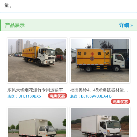
量。
产品展示
详细 »
东风天锦烟花爆竹专用运输车
福田奥铃4.145米爆破器材运输车
电询优惠
底盘：DFL1160BX5
底盘：BJ1069VDJEA-FB
电询优惠