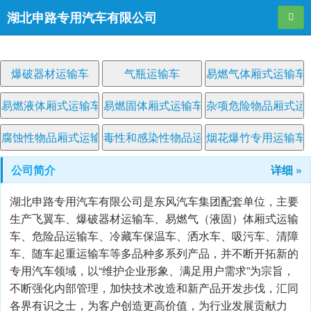
湖北申路专用汽车有限公司
导航
爆破器材运输车
气瓶运输车
易燃气体厢式运输车
易燃液体厢式运输车
易燃固体厢式运输车
杂项危险物品厢式运
腐蚀性物品厢式运输车
毒性和感染性物品运输车
烟花爆竹专用运输车
公司简介
详细 »
湖北申路专用汽车有限公司是东风汽车集团配套单位，主要
生产飞翼车、爆破器材运输车、易燃气（液固）体厢式运输
车、危险品运输车、冷藏车保温车、洒水车、吸污车、清障
车、随车起重运输车等多品种多系列产品，并不断开拓新的
专用汽车领域，以“维护企业形象、满足用户需求”为宗旨，
不断强化内部管理，加快技术改造和新产品开发步伐，汇同
各界有识之士，为客户创造更高价值，为行业发展贡献力