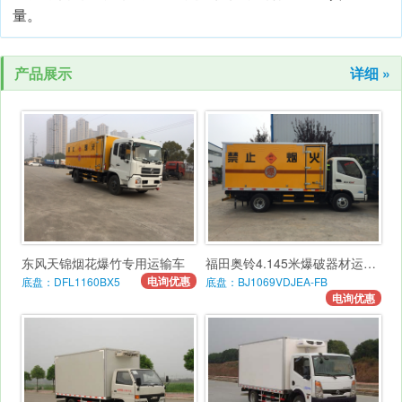
量。
产品展示
详细 »
东风天锦烟花爆竹专用运输车
福田奥铃4.145米爆破器材运输车
电询优惠
底盘：DFL1160BX5
底盘：BJ1069VDJEA-FB
电询优惠