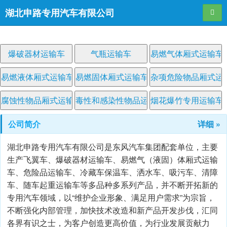
湖北申路专用汽车有限公司
导航
爆破器材运输车
气瓶运输车
易燃气体厢式运输车
易燃液体厢式运输车
易燃固体厢式运输车
杂项危险物品厢式运
腐蚀性物品厢式运输车
毒性和感染性物品运输车
烟花爆竹专用运输车
公司简介
详细 »
湖北申路专用汽车有限公司是东风汽车集团配套单位，主要
生产飞翼车、爆破器材运输车、易燃气（液固）体厢式运输
车、危险品运输车、冷藏车保温车、洒水车、吸污车、清障
车、随车起重运输车等多品种多系列产品，并不断开拓新的
专用汽车领域，以“维护企业形象、满足用户需求”为宗旨，
不断强化内部管理，加快技术改造和新产品开发步伐，汇同
各界有识之士，为客户创造更高价值，为行业发展贡献力