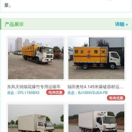
量。
产品展示
详细 »
东风天锦烟花爆竹专用运输车
福田奥铃4.145米爆破器材运输车
电询优惠
底盘：DFL1160BX5
底盘：BJ1069VDJEA-FB
电询优惠