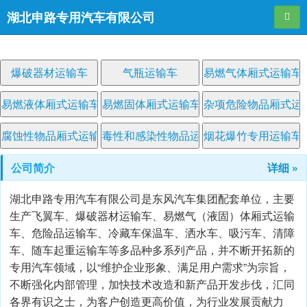
湖北申路专用汽车有限公司
导航
爆破器材运输车
气瓶运输车
易燃气体厢式运输车
易燃液体厢式运输车
易燃固体厢式运输车
杂项危险物品厢式运
腐蚀性物品厢式运输车
毒性和感染性物品运输车
烟花爆竹专用运输车
公司简介
详细 »
湖北申路专用汽车有限公司是东风汽车集团配套单位，主要
生产飞翼车、爆破器材运输车、易燃气（液固）体厢式运输
车、危险品运输车、冷藏车保温车、洒水车、吸污车、清障
车、随车起重运输车等多品种多系列产品，并不断开拓新的
专用汽车领域，以“维护企业形象、满足用户需求”为宗旨，
不断强化内部管理，加快技术改造和新产品开发步伐，汇同
各界有识之士，为客户创造更高价值，为行业发展贡献力