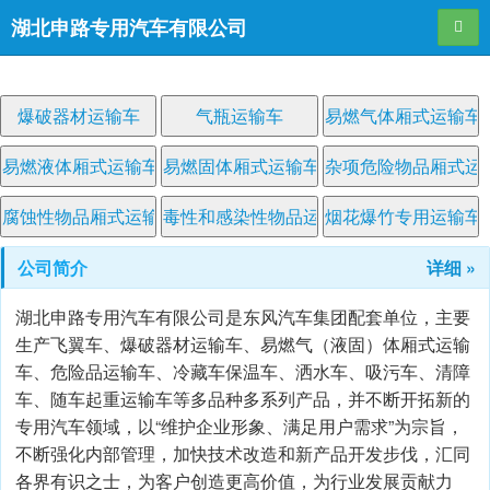
湖北申路专用汽车有限公司
导航
爆破器材运输车
气瓶运输车
易燃气体厢式运输车
易燃液体厢式运输车
易燃固体厢式运输车
杂项危险物品厢式运
腐蚀性物品厢式运输车
毒性和感染性物品运输车
烟花爆竹专用运输车
公司简介
详细 »
湖北申路专用汽车有限公司是东风汽车集团配套单位，主要
生产飞翼车、爆破器材运输车、易燃气（液固）体厢式运输
车、危险品运输车、冷藏车保温车、洒水车、吸污车、清障
车、随车起重运输车等多品种多系列产品，并不断开拓新的
专用汽车领域，以“维护企业形象、满足用户需求”为宗旨，
不断强化内部管理，加快技术改造和新产品开发步伐，汇同
各界有识之士，为客户创造更高价值，为行业发展贡献力