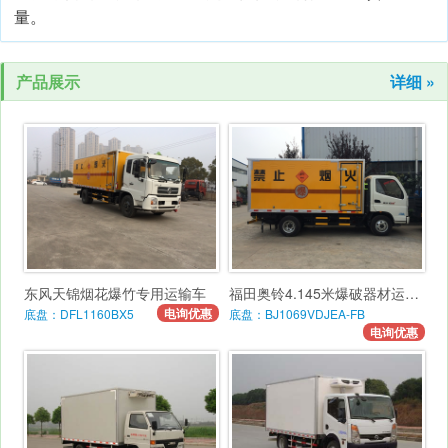
量。
产品展示
详细 »
东风天锦烟花爆竹专用运输车
福田奥铃4.145米爆破器材运输车
电询优惠
底盘：DFL1160BX5
底盘：BJ1069VDJEA-FB
电询优惠