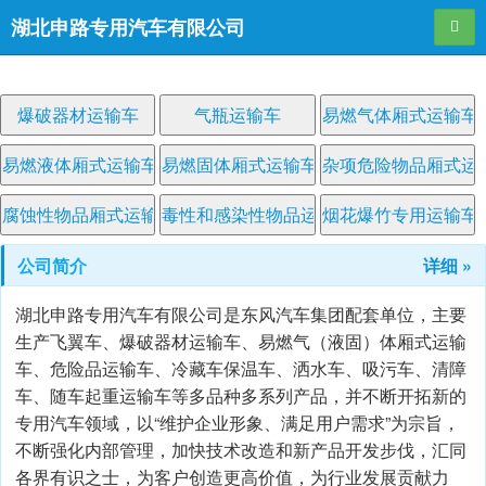
湖北申路专用汽车有限公司
导航
爆破器材运输车
气瓶运输车
易燃气体厢式运输车
易燃液体厢式运输车
易燃固体厢式运输车
杂项危险物品厢式运
腐蚀性物品厢式运输车
毒性和感染性物品运输车
烟花爆竹专用运输车
公司简介
详细 »
湖北申路专用汽车有限公司是东风汽车集团配套单位，主要
生产飞翼车、爆破器材运输车、易燃气（液固）体厢式运输
车、危险品运输车、冷藏车保温车、洒水车、吸污车、清障
车、随车起重运输车等多品种多系列产品，并不断开拓新的
专用汽车领域，以“维护企业形象、满足用户需求”为宗旨，
不断强化内部管理，加快技术改造和新产品开发步伐，汇同
各界有识之士，为客户创造更高价值，为行业发展贡献力