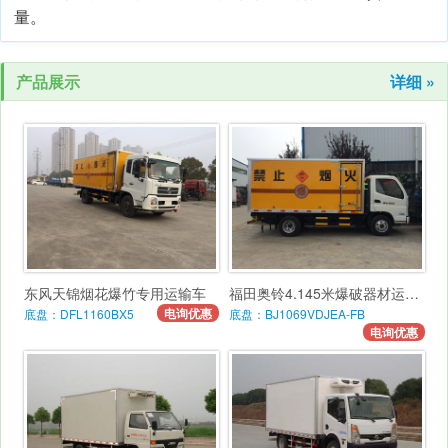
量。
产品展示
详细 »
东风天锦烟花爆竹专用运输车
福田奥铃4.145米爆破器材运输车
电询优惠
底盘：DFL1160BX5
底盘：BJ1069VDJEA-FB
电询优惠