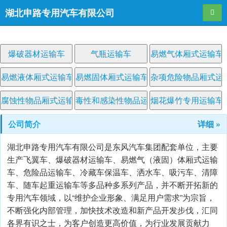
湖北申路专用汽车有限公司
导航
爆破器材运输车
气瓶运输车
易燃气体厢式运输车
易燃液体厢式运输车
易燃固体厢式运输车
杂项危险物品厢式运
腐蚀性物品厢式运输车
毒性和感染性物品运输车
烟花爆竹专用运输车
公司简介
详细 »
湖北申路专用汽车有限公司是东风汽车集团配套单位，主要
生产飞翼车、爆破器材运输车、易燃气（液固）体厢式运输
车、危险品运输车、冷藏车保温车、洒水车、吸污车、清障
车、随车起重运输车等多品种多系列产品，并不断开拓新的
专用汽车领域，以“维护企业形象、满足用户需求”为宗旨，
不断强化内部管理，加快技术改造和新产品开发步伐，汇同
各界有识之士，为客户创造更高价值，为行业发展贡献力