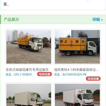
量。
产品展示
详细 »
东风天锦烟花爆竹专用运输车
福田奥铃4.145米爆破器材运输车
电询优惠
底盘：DFL1160BX5
底盘：BJ1069VDJEA-FB
电询优惠