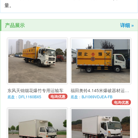
量。
产品展示
详细 »
东风天锦烟花爆竹专用运输车
福田奥铃4.145米爆破器材运输车
电询优惠
底盘：DFL1160BX5
底盘：BJ1069VDJEA-FB
电询优惠