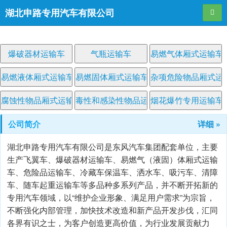
湖北申路专用汽车有限公司
导航
爆破器材运输车
气瓶运输车
易燃气体厢式运输车
易燃液体厢式运输车
易燃固体厢式运输车
杂项危险物品厢式运
腐蚀性物品厢式运输车
毒性和感染性物品运输车
烟花爆竹专用运输车
公司简介
详细 »
湖北申路专用汽车有限公司是东风汽车集团配套单位，主要
生产飞翼车、爆破器材运输车、易燃气（液固）体厢式运输
车、危险品运输车、冷藏车保温车、洒水车、吸污车、清障
车、随车起重运输车等多品种多系列产品，并不断开拓新的
专用汽车领域，以“维护企业形象、满足用户需求”为宗旨，
不断强化内部管理，加快技术改造和新产品开发步伐，汇同
各界有识之士，为客户创造更高价值，为行业发展贡献力