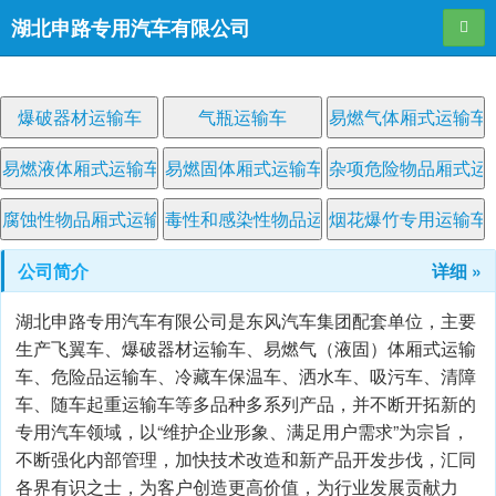
湖北申路专用汽车有限公司
导航
爆破器材运输车
气瓶运输车
易燃气体厢式运输车
易燃液体厢式运输车
易燃固体厢式运输车
杂项危险物品厢式运
腐蚀性物品厢式运输车
毒性和感染性物品运输车
烟花爆竹专用运输车
公司简介
详细 »
湖北申路专用汽车有限公司是东风汽车集团配套单位，主要
生产飞翼车、爆破器材运输车、易燃气（液固）体厢式运输
车、危险品运输车、冷藏车保温车、洒水车、吸污车、清障
车、随车起重运输车等多品种多系列产品，并不断开拓新的
专用汽车领域，以“维护企业形象、满足用户需求”为宗旨，
不断强化内部管理，加快技术改造和新产品开发步伐，汇同
各界有识之士，为客户创造更高价值，为行业发展贡献力