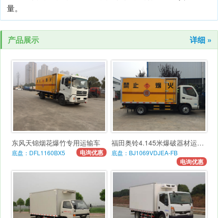
量。
产品展示
详细 »
东风天锦烟花爆竹专用运输车
福田奥铃4.145米爆破器材运输车
电询优惠
底盘：DFL1160BX5
底盘：BJ1069VDJEA-FB
电询优惠