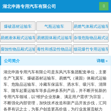
湖北申路专用汽车有限公司
导航
爆破器材运输车
气瓶运输车
易燃气体厢式运输车
易燃液体厢式运输车
易燃固体厢式运输车
杂项危险物品厢式运
腐蚀性物品厢式运输车
毒性和感染性物品运输车
烟花爆竹专用运输车
公司简介
详细 »
湖北申路专用汽车有限公司是东风汽车集团配套单位，主要
生产飞翼车、爆破器材运输车、易燃气（液固）体厢式运输
车、危险品运输车、冷藏车保温车、洒水车、吸污车、清障
车、随车起重运输车等多品种多系列产品，并不断开拓新的
专用汽车领域，以“维护企业形象、满足用户需求”为宗旨，
不断强化内部管理，加快技术改造和新产品开发步伐，汇同
各界有识之士，为客户创造更高价值，为行业发展贡献力