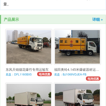
量。
产品展示
详细 »
东风天锦烟花爆竹专用运输车
福田奥铃4.145米爆破器材运输车
电询优惠
底盘：DFL1160BX5
底盘：BJ1069VDJEA-FB
电询优惠